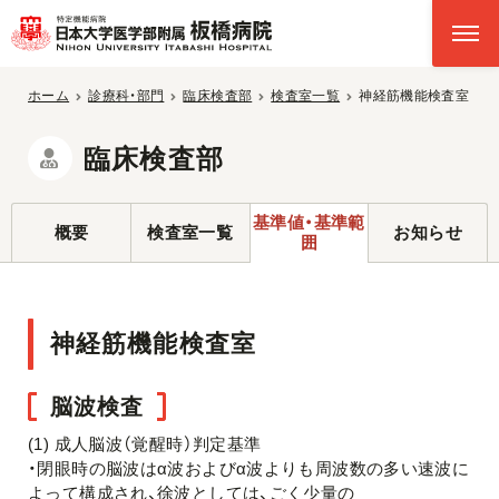
ホーム
診療科・部門
臨床検査部
検査室一覧
神経筋機能検査室
臨床検査部
基準値・基準範
概要
検査室一覧
お知らせ
囲
神経筋機能検査室
脳波検査
(1) 成人脳波（覚醒時）判定基準
・閉眼時の脳波はα波およびα波よりも周波数の多い速波に
よって構成され、徐波としては、ごく少量の