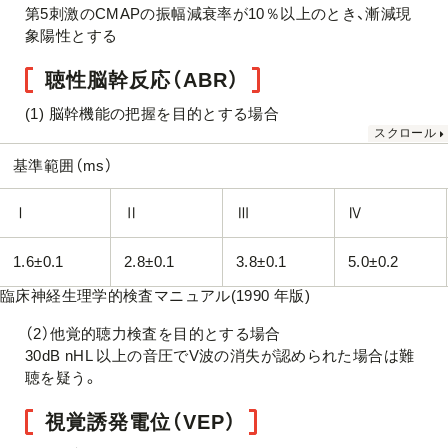
第5刺激のCMAPの振幅減衰率が10％以上のとき、漸減現
象陽性とする
聴性脳幹反応（ABR）
(1) 脳幹機能の把握を目的とする場合
基準範囲（ms）
Ⅰ
Ⅱ
Ⅲ
Ⅳ
1.6±0.1
2.8±0.1
3.8±0.1
5.0±0.2
臨床神経生理学的検査マニュアル(1990 年版)
（2）他覚的聴力検査を目的とする場合
30dB nHL 以上の音圧でV波の消失が認められた場合は難
聴を疑う。
視覚誘発電位（VEP）