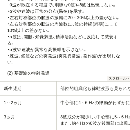
θ波が散在する程度で、明瞭なθ波やδ波は出現しない。
・α波や速波は正常の分布(局在)を示す。
・左右対称部位の脳波の振幅に20～30%以上の差がない。
・左右対称部位の脳波の周波数に、波の持続(周期)にして
10%以上の差がない。
・α波は、開眼、知覚刺激、精神活動などに反応して減衰す
る。
・α波や速波が異常な高振幅を示さない。
・棘波、鋭波などの突発波(突発異常波、発作波)が出現しな
い。
(2) 基礎波の年齢発達
新生児期
部位的組織化も律動波形も見られな
1～2ヵ月
中心部に4～6 Hzの律動がわずか
3ヵ月
δ波成分が減少し、中心部に5～6 
また、約4 Hzのθ波が後頭部に出現