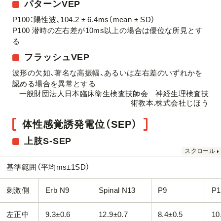
パターンVEP
P100：陽性波、104.2 ± 6.4ms（mean ± SD）
P100 潜時の左右差が10ms以上の場合は優位な所見とす
る
フラッシュVEP
波形の欠如、著名な高振幅、あるいは左右差のいずれかを
認める場合を異常とする
一般財団法人日本臨床衛生検査技師会 神経生理検査技
術教本.株式会社じほう
体性感覚誘発電位（SEP）
上肢S-SEP
基準範囲（平均ms±1SD）
刺激側
Erb N9
Spinal N13
P9
P1
左正中
9.3±0.6
12.9±0.7
8.4±0.5
10