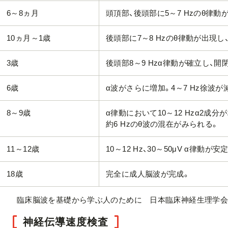
6～8ヵ月
頭頂部、後頭部に5～7 Hzのθ律動
10ヵ月～1歳
後頭部に7～8 Hzのθ律動が出現し
3歳
後頭部8～9 Hzα律動が確立し、
6歳
α波がさらに増加。4～7 Hz徐波
8～9歳
α律動において10～12 Hzα2
約6 Hzのθ波の混在がみられる。
11～12歳
10～12 Hz、30～50μV α律
18歳
完全に成人脳波が完成。
臨床脳波を基礎から学ぶ人のために 日本臨床神経生理学会
神経伝導速度検査