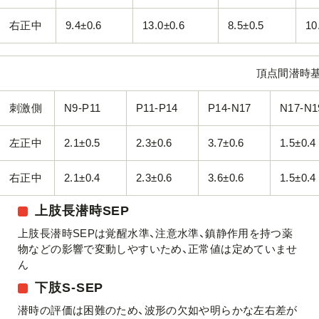
右正中
9.4±0.6
13.0±0.6
8.5±0.5
10
頂点間潜時基
刺激側
N9‐P11
P11-P14
P14-N17
N17-N1
左正中
2.1±0.5
2.3±0.6
3.7±0.6
1.5±0.4
右正中
2.1±0.4
2.3±0.6
3.6±0.6
1.5±0.4
上肢長潜時SEP
上肢長潜時SEPは覚醒水準、注意水準、鎮静作用を持つ薬
物などの影響で変動しやすいため、正常値は定めていませ
ん
下肢S-SEP
潜時の評価は困難のため、波形の欠如や明らかな左右差が