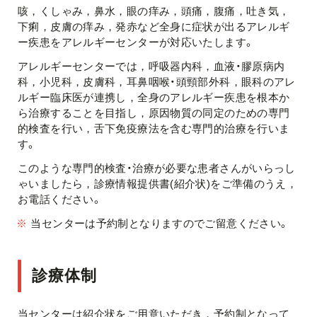
咳，くしゃみ，鼻水，眼の痒み，頭痛，腹痛，吐き気，
下痢，皮膚の痒み，発赤など全身に症状が出るアレルギ
ー疾患をアレルギーセンターが対応いたします。
アレルギーセンターでは，呼吸器内科，血液・膠原病内
科，小児科，皮膚科，耳鼻咽喉・頭頸部外科，眼科のアレ
ルギー臨床医が連携し，全身のアレルギー疾患を根本か
ら治療することを目指し，原因物質の同定のための専門
的検査を行い，舌下免疫療法を含む専門的治療を行いま
す。
このような専門的検査・治療が必要な患者さんがいらっし
ゃいましたら，診療情報提供書(紹介状)をご準備のうえ，
お電話ください。
※
当センターは予約制となりますのでご留意ください。
診療体制
当センターは紹介状をご用意いただき，予約制となって