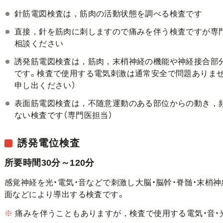
針筋電図検査は，筋肉の活動状態を調べる検査です
直接，針を筋肉に刺しますので痛みを伴う検査ですが専
相談ください
誘発筋電図検査は，筋肉，末梢神経の機能や神経接合部
です。検査で使用する電気刺激は通常安全で問題ありませ
申し出ください）
表面筋電図検査は，不随意運動のある部位からの動き，
ない検査です（専門医担当）
誘発電位検査
所要時間30分～120分
感覚神経を光・電気・音などで刺激し大脳・脳幹・脊髄・末梢
面などにより導出する検査です。
※
痛みを伴うこともありますが，検査で使用する電気・音・