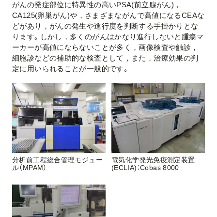
がんの発症部位に特異性の高いPSA(前立腺がん)，
CA125(卵巣がん)や，さまざまながんで高値になるCEAな
どがあり，がんの発生や進行度を判断する手掛かりとな
ります。しかし，多くのがんはかなり進行しないと腫瘍マ
ーカーが高値にならないことが多く，画像検査や触診，
細胞診などの補助的な検査として，また，治療効果の判
定に用いられることが一般的です。
分析前工程総合管理モジュー
電気化学発光免疫測定装置
ル（MPAM）
(ECLIA)：Cobas 8000