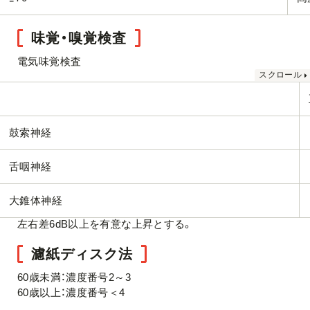
味覚・嗅覚検査
電気味覚検査
鼓索神経
舌咽神経
大錐体神経
左右差6dB以上を有意な上昇とする。
濾紙ディスク法
60歳未満：濃度番号2～3
60歳以上：濃度番号＜4