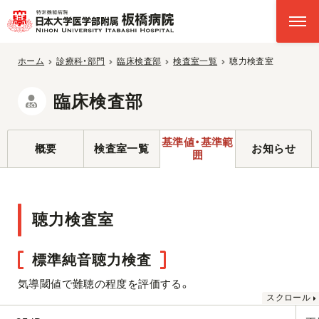
ホーム
診療科・部門
臨床検査部
検査室一覧
聴力検査室
臨床検査部
基準値・基準範
概要
検査室一覧
お知らせ
囲
聴力検査室
標準純音聴力検査
気導閾値で難聴の程度を評価する。