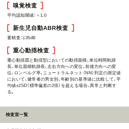
嗅覚検査
平均認知閾値：＜1.0
新生児自動ABR検査
要精査：≦35dB
重心動揺検査
重心動揺図と動揺型においての動揺面積、単位時間軌跡
長、単位面積軌跡長、左右方向への変位、前後方向への変
位、ロンベルグ率、ニュートラルネット（NN）判定の測定値
において、健常者の男女別、年齢別の基準値に比較して、平
均値±2SD（標準偏差の2倍）を超える場合、異常と判断す
る。
検査室一覧