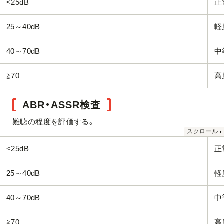
<25dB
正
25～40dB
軽
40～70dB
中
≧70
高
ABR・ASSR検査
難聴の程度を評価する。
<25dB
正
25～40dB
軽
40～70dB
中
≧70
高