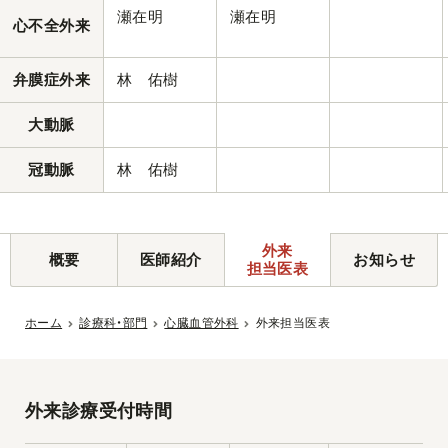
瀬在明
瀬在明
心不全外来
弁膜症外来
林 佑樹
大動脈
冠動脈
林 佑樹
外来
概要
医師紹介
お知らせ
担当医表
ホーム
診療科・部門
心臓血管外科
外来担当医表
外来診療受付時間