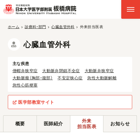
ホーム
診療科・部門
心臓血管外科
外来担当医表
心臓血管外科
主な疾患
僧帽弁狭窄症
大動脈弁閉鎖不全症
大動脈弁狭窄症
大動脈瘤（胸部・腹部）
不安定狭心症
急性大動脈解離
急性心筋梗塞
医学部教室サイト
外来
概要
医師紹介
お知らせ
担当医表