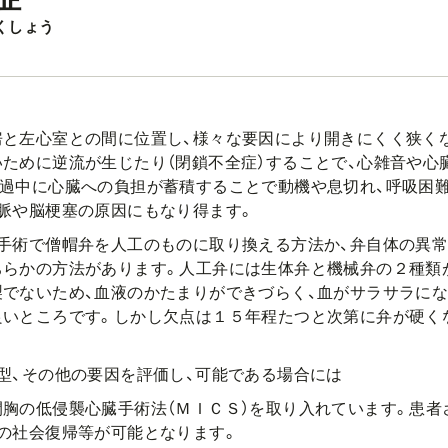
くしょう
と左心室との間に位置し、様々な要因により開きにくく狭くな
ために逆流が生じたり（閉鎖不全症）することで、心雑音や心
経過中に心臓への負担が蓄積することで動機や息切れ、呼吸困
脈や脳梗塞の原因にもなり得ます。
、手術で僧帽弁を人工のものに取り換える方法か、弁自体の異
ちらかの方法があります。人工弁には生体弁と機械弁の２種類
でないため、血液のかたまりができづらく、血がサラサラにな
良いところです。しかし欠点は１５年程たつと次第に弁が硬く
型、その他の要因を評価し、可能である場合には
胸の低侵襲心臓手術法（ＭＩＣＳ）を取り入れています。患者
の社会復帰等が可能となります。