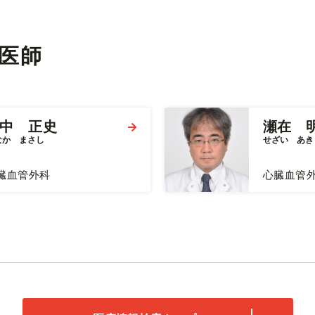
医師
中 正史
瀬在 
なか　まさし
せざい　あき
臓血管外科
心臓血管