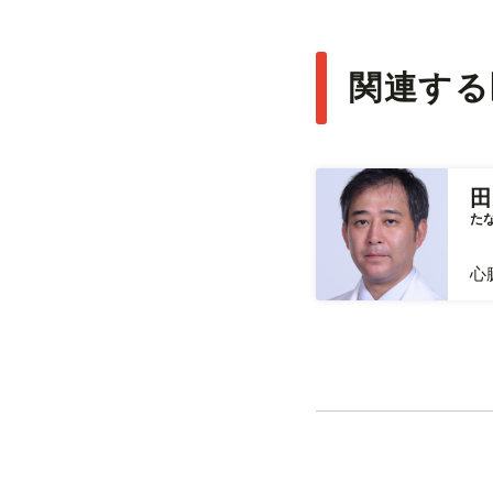
関連する
田
た
心