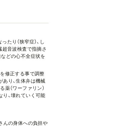
ったり（狭窄症）、し
臓超音波検査で指摘さ
難などの心不全症状を
常を修正する事で調整
があり、生体弁は機械
る薬（ワーファリン）
なり、壊れていく可能
さんの身体への負担や