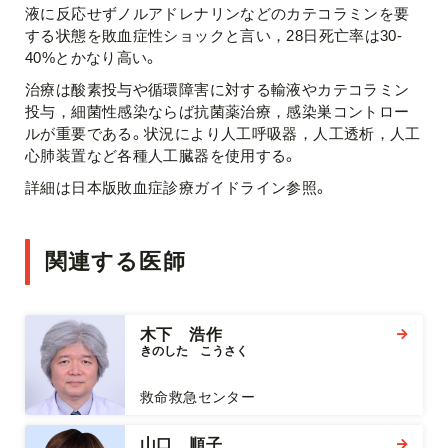
液に反応せずノルアドレナリンなどのカテコラミンを要
する状態を敗血症性ショックと言い，28日死亡率は30-
40%とかなり高い。
治療は酸素投与や循環障害に対する輸液やカテコラミン
投与，細菌性感染ならば抗菌薬治療，感染巣コントロー
ルが重要である。状況により人工呼吸器，人工透析，人工
心肺装置など各種人工臓器を使用する。
詳細は日本版敗血症診療ガイドライン参照。
関連する医師
木下 浩作
きのした　こうさく
救命救急センター
山口 順子