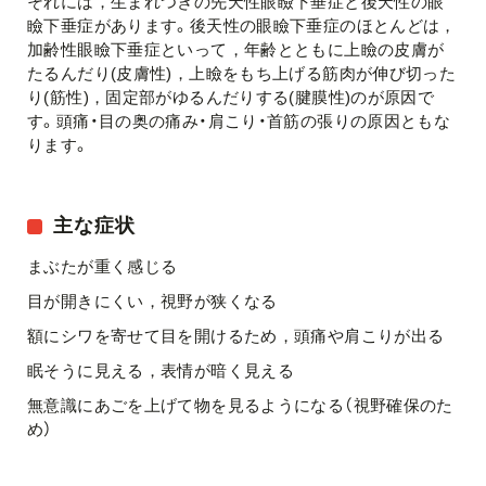
それには，生まれつきの先天性眼瞼下垂症と後天性の眼
瞼下垂症があります。後天性の眼瞼下垂症のほとんどは，
加齢性眼瞼下垂症といって，年齢とともに上瞼の皮膚が
たるんだり(皮膚性)，上瞼をもち上げる筋肉が伸び切った
り(筋性)，固定部がゆるんだりする(腱膜性)のが原因で
す。頭痛・目の奥の痛み・肩こり・首筋の張りの原因ともな
ります。
主な症状
まぶたが重く感じる
目が開きにくい，視野が狭くなる
額にシワを寄せて目を開けるため，頭痛や肩こりが出る
眠そうに見える，表情が暗く見える
無意識にあごを上げて物を見るようになる（視野確保のた
め）