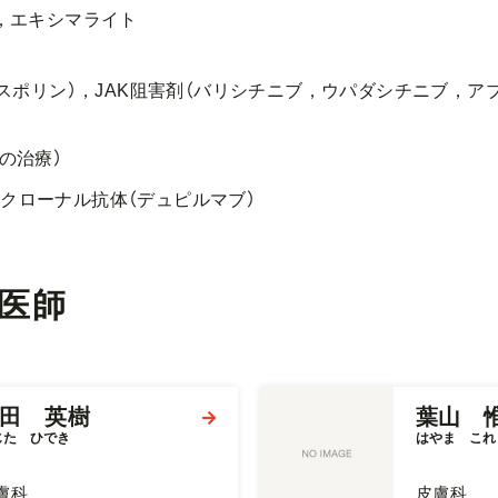
，エキシマライト
ポリン），JAK阻害剤（バリシチニブ，ウパダシチニブ，ア
の治療）
ノクローナル抗体（デュピルマブ）
医師
田 英樹
葉山 
じた　ひでき
はやま　これ
膚科
皮膚科