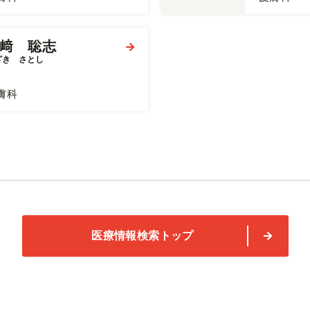
﨑 聡志
ざき　さとし
膚科
医療情報検索トップ