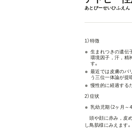
あとぴーせいひふえん
1）特徴
生まれつきの遺伝
環境因子，汗，精
す。
最近では皮膚のバ
う三位一体論が提
慢性的に経過する
2）症状
乳幼児期（2ヶ月～4
頭や顔に赤み，皮め
し鳥肌様にみえます。