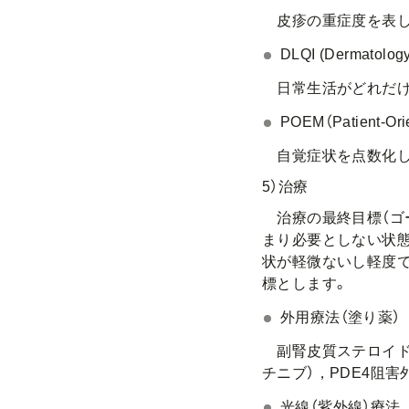
皮疹の重症度を表し
DLQI (Dermatology 
日常生活がどれだけ
POEM（Patient-Ori
自覚症状を点数化し
5）治療
治療の最終目標（ゴ
まり必要としない状
状が軽微ないし軽度
標とします。
外用療法（塗り薬）
副腎皮質ステロイド外
チニブ），PDE4阻
光線（紫外線）療法