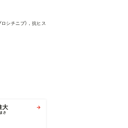
ブロシチニブ），抗ヒス
惟大
まさ