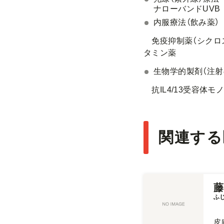
ナローバンドUVB
内服療法（飲み薬）
免疫抑制薬（シクロス
タミン薬
生物学的製剤（注射
抗IL4/13受容体モ
関連する
藤
ふ
皮