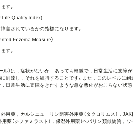
ます。
Life Quality Index)
障害されているかの指標になります。
ented Eczema Measure）
ます。
ール）は，症状がないか，あっても軽微で，日常生活に支障が
態に到達し，それを維持することです。また，このレベルに到
で，日常生活に支障をきたすような急な悪化がおこらない状態
用薬，カルシニューリン阻害外用薬（タクロリムス），JAK
害外用薬（ジファミラスト），保湿外用薬（ヘパリン類似物質，ワ