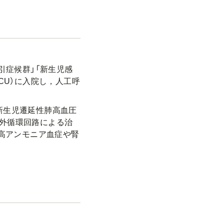
引症候群」「新生児感
CU）に入院し，人工呼
新生児遷延性肺高血圧
外循環回路による治
，高アンモニア血症や腎