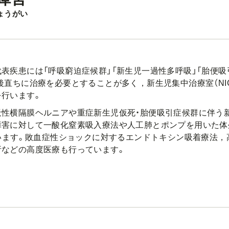
ょうがい
表疾患には「呼吸窮迫症候群」「新生児一過性多呼吸」「胎便吸
後直ちに治療を必要とすることが多く，新生児集中治療室（NI
を行います。
天性横隔膜ヘルニアや重症新生児仮死・胎便吸引症候群に伴う
障害に対して一酸化窒素吸入療法や人工肺とポンプを用いた体
ています。敗血症性ショックに対するエンドトキシン吸着療法
析などの高度医療も行っています。