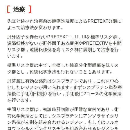
治療
先ほど述べた治療前の腫瘍進展度によるPRETEXT分類に
よって治療法が変わります。
肝外因子を伴わないPRETEXT I，II，IIIを標準リスク群，
遠隔転移がないが肝外因子ある症例やPRETEXTIVを中間
リスク群，遠隔転移例を高リスク群に層別して治療を行
います。
標準リスク群の中で，全摘した純高分化型腫瘍を低リス
ク群とし，術後化学療法を行わないこともあります。
肝芽腫に有効な薬剤はシスプラチンであり，これを中心
としたレジメンが用いられます。まずシスプラチン単剤療
法後に手術（肝切除）を行い，手術後に2コースの化学療法
を行います。
中間リスク群は，初診時肝切除が困難な症例であり，術
前化学療法としては，シスプラチンにアンソラサイクリ
ン系抗がん剤を組み合わせるレジメン，もしくはフルオ
ロウラシルとビンクリスチンを組み合わせるレジメンを