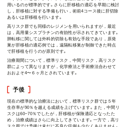
用いるのが標準的です。さらに肝移植の適応を早期に検討
し，肝移植に対する準備も行い，術前4コース後に肝切除
あるいは肝移植を行います。
高リスク群でも同様のレジメンを用いられますが，最近
は，高用量シスプラチンの有効性が示されてきています。
肺転移に関しては外科的切除も有効な手段であり，原発
巣が肝移植の適応例では，遠隔転移巣が制御できた時点
で肝移植を行うのが原則です。
治療期間について，標準リスク，中間リスク，高リスク
群によって異なりますが，化学療法と手術療法合わせて
おおよそ4〜６ヶ月とされています。
予後
現在の標準的な治療法において，標準リスク群では５年
生存率が90％を越える成績を上げています。また，中間リ
スクは60−70％でしたが，肝移植が保険適応となったた
め，治療成績はさらに向上してきています。一方で，高リ
スク群では予後は未だに不良な症例も少なくありません。