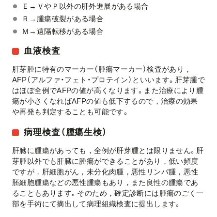
Ｅ→ＶやＰ以外の肝外進展がある場合
Ｒ→腫瘍破裂がある場合
Ｍ→遠隔転移がある場合
血液検査
肝芽腫に特有のマーカー（腫瘍マーカー）検査があり，
AFP（アルファ・フェト・プロテイン）といいます。肝芽腫で
はほぼ全例でAFPの値が高くなります。また治療により腫
瘍が小さくなればAFPの値も低下するので，治療の効果
や再発も判定することも可能です。
病理検査（腫瘍生検）
肝臓に腫瘍があっても，全例が肝芽腫とは限りません。肝
芽腫以外でも肝臓に腫瘍ができることがあり，低い頻度
ですが，肝細胞がん，未分化肉腫，悪性リンパ腫，悪性
胚細胞腫瘍などの悪性腫瘍もあり，また良性の腫瘍であ
ることもあります。そのため，確定診断には腫瘍のごく一
部を手術にて摘出して病理組織検査に提出します。