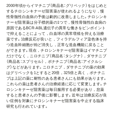
2000年頃からイマチニブ（商品名：グリベック）をはじめと
するチロシンキナーゼ阻害薬が使われるようになり，慢
性骨髄性白血病の予後は劇的に改善しました。チロシンキ
ナーゼ阻害薬は分子標的薬の1つで，慢性骨髄性白血病の
原因である
BCR-ABL
遺伝子の異常な働きをピンポイント
で抑えることによって，白血球の異常増殖を抑える治療
薬です。治療反応が良いと，フィラデルフィア染色体を持
つ造血幹細胞が殆ど消失し，正常な造血機能に戻ること
ができます。現在，チロシンキナーゼ阻害薬はイマチニブ
だけでなく，ニロチニブ（商品名：タシグナ），ダサチニブ
（商品名：スプリセル），ポナチニブ（商品名：アイクルシ
グ）などがあります。ニロチニブ，ダサチニブの薬の効果
はグリベックを1とすると20倍，325倍と高く，ポナチニ
ブは上記の薬に耐性のある患者さんにも効果があります。
これらの薬は患者さんの治療経過に応じて変更します。チ
ロシンキナーゼ阻害薬は毎日服用する必要があり，怠薬
すると患者さんの予後に影響します。近年は治療反応が良
い症例を対象にチロシンキナーゼ阻害薬を中止する臨床
研究も行われています。