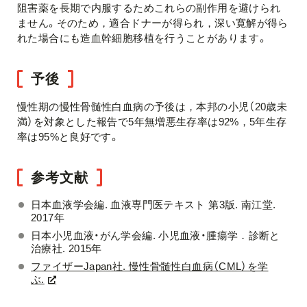
阻害薬を長期で内服するためこれらの副作用を避けられ
ません。そのため，適合ドナーが得られ，深い寛解が得ら
れた場合にも造血幹細胞移植を行うことがあります。
予後
慢性期の慢性骨髄性白血病の予後は，本邦の小児（20歳未
満）を対象とした報告で5年無増悪生存率は92%，5年生存
率は95%と良好です。
参考文献
日本血液学会編. 血液専門医テキスト 第3版. 南江堂.
2017年
日本小児血液・がん学会編. 小児血液・腫瘍学．診断と
治療社. 2015年
ファイザーJapan社. 慢性骨髄性白血病（CML）を学
ぶ.