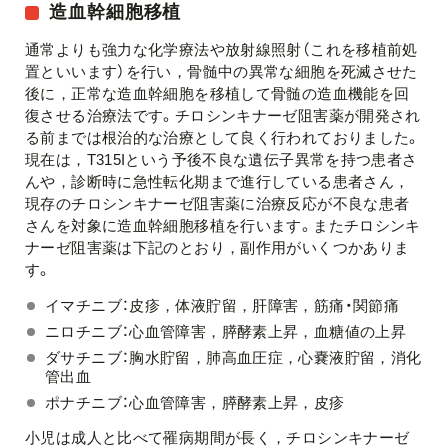
造血幹細胞移植
通常よりも強力な化学療法や放射線照射（これを移植前処
置といいます）を行い，骨髄中の異常な細胞を死滅させた
後に，正常な造血幹細胞を移植して骨髄の造血機能を回
復させる治療法です。チロシンキナーゼ阻害薬が開発され
る前までは根治的な治療として良く行われておりました。
現在は，T315Iという予後不良な遺伝子異常を持つ患者さ
んや，診断時に急性転化期まで進行している患者さん，
現存のチロシンキナーゼ阻害薬に治療反応が不良な患者
さんを対象に造血幹細胞移植を行います。またチロシンキ
ナーゼ阻害薬は下記のとおり，副作用がいくつかありま
す。
イマチニブ：皮疹，体液貯留，肝障害，筋痛・関節痛
ニロチニブ：心血管障害，膵酵素上昇，血糖値の上昇
ダサチニブ：胸水貯留，肺高血圧症，心嚢液貯留，消化
管出血
ポナチニブ：心血管障害，膵酵素上昇，皮疹
小児は成人と比べて罹病期間が長く，チロシンキナーゼ