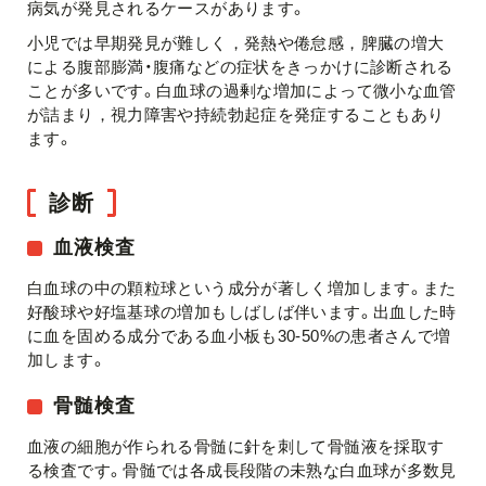
病気が発見されるケースがあります。
小児では早期発見が難しく，発熱や倦怠感，脾臓の増大
による腹部膨満・腹痛などの症状をきっかけに診断される
ことが多いです。白血球の過剰な増加によって微小な血管
が詰まり，視力障害や持続勃起症を発症することもあり
ます。
診断
血液検査
白血球の中の顆粒球という成分が著しく増加します。また
好酸球や好塩基球の増加もしばしば伴います。出血した時
に血を固める成分である血小板も30-50%の患者さんで増
加します。
骨髄検査
血液の細胞が作られる骨髄に針を刺して骨髄液を採取す
る検査です。骨髄では各成長段階の未熟な白血球が多数見