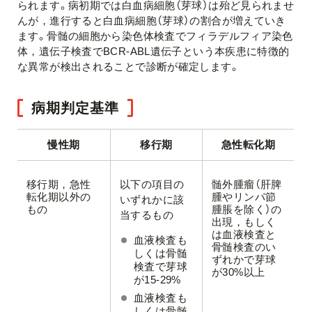
られます。病初期では白血病細胞（芽球）は殆ど見られませ
んが，進行すると白血病細胞（芽球）の割合が増えていき
ます。骨髄の細胞から染色体検査でフィラデルフィア染色
体，遺伝子検査で
BCR-ABL
遺伝子という本疾患に特徴的
な異常が検出されることで診断が確定します。
病期判定基準
慢性期
移行期
急性転化期
移行期，急性
以下の項目の
髄外腫瘤（肝脾
転化期以外の
腫やリンパ節
いずれかに該
もの
腫脹を除く）の
当するもの
出現，もしく
は血液検査と
血液検査も
骨髄検査のい
しくは骨髄
ずれかで芽球
検査で芽球
が30%以上
が15-29%
血液検査も
しくは骨髄