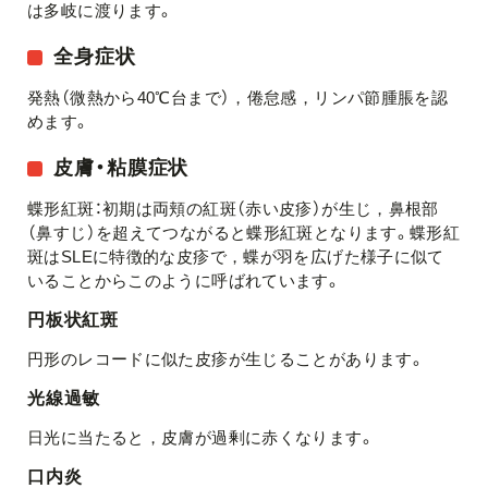
は多岐に渡ります。
全身症状
発熱（微熱から40℃台まで），倦怠感，リンパ節腫脹を認
めます。
皮膚・粘膜症状
蝶形紅斑：初期は両頬の紅斑（赤い皮疹）が生じ，鼻根部
（鼻すじ）を超えてつながると蝶形紅斑となります。蝶形紅
斑はSLEに特徴的な皮疹で，蝶が羽を広げた様子に似て
いることからこのように呼ばれています。
円板状紅斑
円形のレコードに似た皮疹が生じることがあります。
光線過敏
日光に当たると，皮膚が過剰に赤くなります。
口内炎