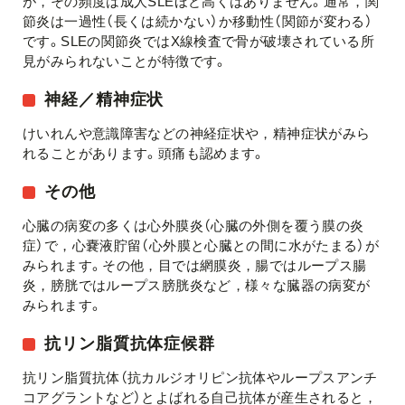
が，その頻度は成人SLEほど高くはありません。通常，関
節炎は一過性（長くは続かない）か移動性（関節が変わる）
です。SLEの関節炎ではX線検査で骨が破壊されている所
見がみられないことが特徴です。
神経／精神症状
けいれんや意識障害などの神経症状や，精神症状がみら
れることがあります。頭痛も認めます。
その他
心臓の病変の多くは心外膜炎（心臓の外側を覆う膜の炎
症）で，心嚢液貯留（心外膜と心臓との間に水がたまる）が
みられます。その他，目では網膜炎，腸ではループス腸
炎，膀胱ではループス膀胱炎など，様々な臓器の病変が
みられます。
抗リン脂質抗体症候群
抗リン脂質抗体（抗カルジオリピン抗体やループスアンチ
コアグラントなど）とよばれる自己抗体が産生されると，