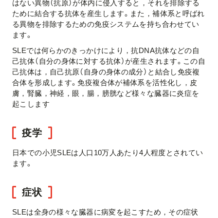
はない異物（抗原）が体内に侵入すると，それを排除する
ために結合する抗体を産生します。また，補体系と呼ばれ
る異物を排除するための免疫システムを持ち合わせてい
ます。
SLEでは何らかのきっかけにより，抗DNA抗体などの自
己抗体（自分の身体に対する抗体）が産生されます。この自
己抗体は，自己抗原（自身の身体の成分）と結合し免疫複
合体を形成します。免疫複合体が補体系を活性化し，皮
膚，腎臓，神経，眼，腸，膀胱など様々な臓器に炎症を
起こします
疫学
日本での小児SLEは人口10万人あたり4人程度とされてい
ます。
症状
SLEは全身の様々な臓器に病変を起こすため，その症状