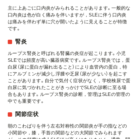
主に上あごに口内炎がみられることがあります。一般的な
口内炎は色が白く痛みを伴いますが，SLEに伴う口内炎
は痛みを伴わず単に穴が開いたように見えることが特徴
です。
腎炎
ループス腎炎と呼ばれる腎臓の炎症が起こります。小児
SLEでは頻度が高い臓器病変です。ループス腎炎では，蛋
白尿（尿に蛋白が漏れ出ること）により血管内の蛋白，特
にアルブミンが減少し浮腫や乏尿（尿が少ない）を起こす
ことがあります。自分で気付く症状がなく，学校検尿で蛋
白尿に気づかれたことがきっかけでSLEの診断に至る場
合もあります。ループス腎炎の診断，管理はSLEの管理の
中でも重要です。
関節症状
朝のこわばりを伴う左右対称性の関節炎が手の指などの
小関節や，膝，手首の関節などの大関節でみられます