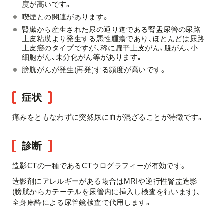
度が高いです。
喫煙との関連があります。
腎臓から産生された尿の通り道である腎盂尿管の尿路
上皮粘膜より発生する悪性腫瘍であり、ほとんどは尿路
上皮癌のタイプですが、稀に扁平上皮がん、腺がん、小
細胞がん、未分化がん等があります。
膀胱がんが発生(再発)する頻度が高いです。
症状
痛みをともなわずに突然尿に血が混ざることが特徴です。
診断
造影CTの一種であるCTウログラフィーが有効です。
造影剤にアレルギーがある場合はMRIや逆行性腎盂造影
(膀胱からカテーテルを尿管内に挿入し検査を行います)、
全身麻酔による尿管鏡検査で代用します。