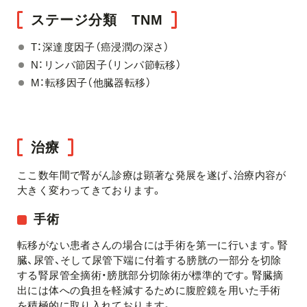
ステージ分類 TNM
T：深達度因子（癌浸潤の深さ）
N：リンパ節因子（リンパ節転移）
M：転移因子（他臓器転移）
治療
ここ数年間で腎がん診療は顕著な発展を遂げ、治療内容が
大きく変わってきております。
手術
転移がない患者さんの場合には手術を第一に行います。腎
臓、尿管、そして尿管下端に付着する膀胱の一部分を切除
する腎尿管全摘術・膀胱部分切除術が標準的です。腎臓摘
出には体への負担を軽減するために腹腔鏡を用いた手術
を積極的に取り入れております。