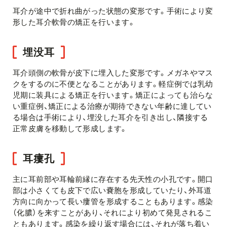
耳介が途中で折れ曲がった状態の変形です。手術により変
形した耳介軟骨の矯正を行います。
埋没耳
耳介頭側の軟骨が皮下に埋入した変形です。メガネやマス
クをするのに不便となることがあります。軽症例では乳幼
児期に装具による矯正を行います。矯正によっても治らな
い重症例、矯正による治療が期待できない年齢に達してい
る場合は手術により、埋没した耳介を引き出し、隣接する
正常皮膚を移動して形成します。
耳瘻孔
主に耳前部や耳輪前縁に存在する先天性の小孔です。開口
部は小さくても皮下で広い嚢胞を形成していたり、外耳道
方向に向かって長い瘻管を形成することもあります。感染
（化膿）を来すことがあり、それにより初めて発見されるこ
ともあります。感染を繰り返す場合には、それが落ち着い