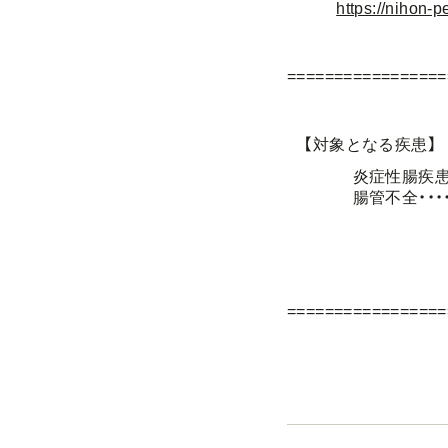
https://nihon-p
=================
【対象となる疾患】
炎症性腸疾患・・・
腸管不全・・・・・・
腸管運動機能不
巨大膀胱
消化吸収障害
=================