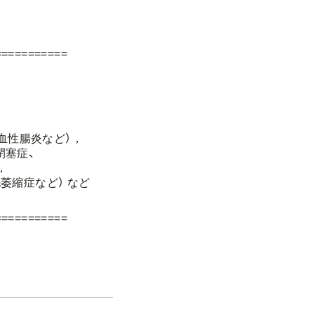
===========
血性腸炎など），
塞症、
，
萎縮症など） など
===========