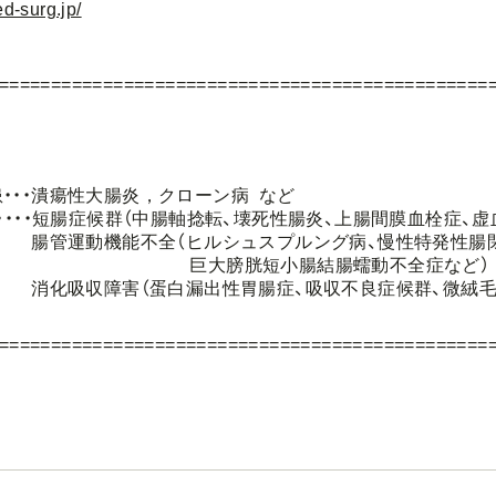
ed-surg.jp/
===============================================
潰瘍性大腸炎，クローン病 など
・短腸症候群（中腸軸捻転、壊死性腸炎、
上腸間膜血栓症、虚
全（ヒルシュスプルング病、慢性特発性腸閉
短小腸結腸蠕動不全症など）
（蛋白漏出性胃腸症、吸収不良症候群、
微絨毛
===============================================