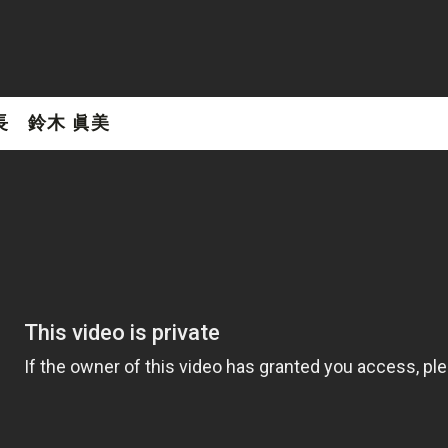
長 鈴木 眞美