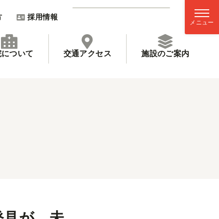
方
採用情報
院について
交通アクセス
施設のご案内
発見が，未