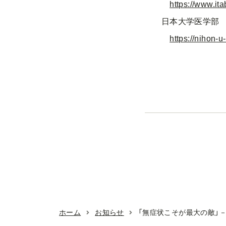
https://www.ita
日本大学医学部 内
https://nihon-
ホーム
お知らせ
「無症状こそが最大の敵」