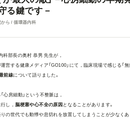
守る鍵です－
から / 循環器内科
内科部長の奥村 恭男 先生が，
運営する健康メディア「GO100」にて，臨床現場で感じる「無
最前線
について語りました。
「心房細動」
という不整脈は，
進行し，
脳梗塞や心不全の原因
となることがあ
ります。
盛りの世代でも動悸や息切れを放置してしまうことが少なくあ