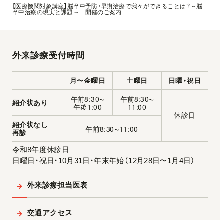
【医療機関対象講座】脳卒中予防・早期治療で我々ができることは？～脳
卒中治療の現実と課題～ 開催のご案内
外来診療受付時間
月〜金曜日
土曜日
日曜・祝日
午前8:30
午前8:30
〜
〜
紹介状あり
午後1:00
11:00
休診日
紹介状なし
午前8:30
11:00
〜
再診
令和8年度休診日
日曜日・祝日・10月31日・年末年始（12月28日〜1月4日）
外来診療担当医表
交通アクセス