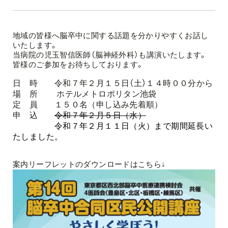
地域の皆様へ脳卒中に関する話題を分かりやすくお話し
いたします。
当病院の
児玉智信
医師（
脳神経外科
）
も
講演いたします。
皆様のご参加をお待ちしております。
日 時 令和７年２月１５日（土）１４時００分から
場 所
ホテルメトロポリタン池袋
定 員 １５０名（申し込み先着順）
申 込
令和７年２月５日（水）
令和７年２月１１日（火）まで期間延長い
たしました。
案内リーフレットのダウンロードはこちら↓