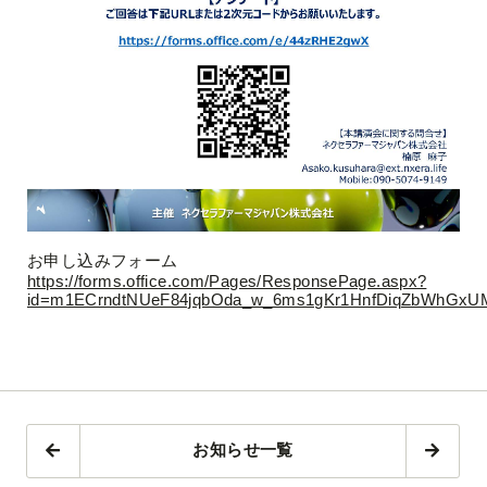
お申し込みフォーム
https://forms.office.com/Pages/ResponsePage.aspx?
id=m1ECrndtNUeF84jqbOda_w_6ms1gKr1HnfDiqZbWhGx
お知らせ一覧