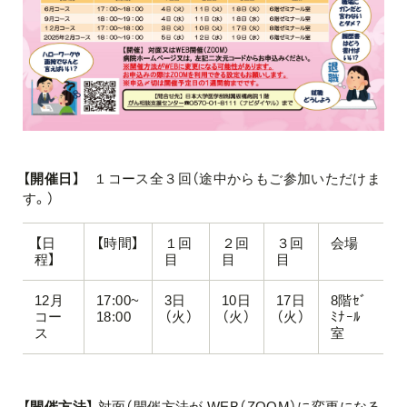
【開催日】
１コース全３回（途中からもご参加いただけま
す。）
【日
【時間】
１回
２回
３回
会場
程】
目
目
目
12月
17:00~
3日
10日
17日
8階ｾﾞ
コー
18:00
（火）
（火）
（火）
ﾐﾅｰﾙ
ス
室
【開催方法】
対面（開催方法が WEB（ZOOM）に変更になる