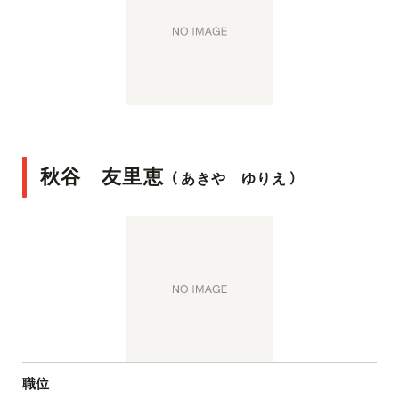
秋谷 友里恵
（
あきや ゆりえ
）
職位