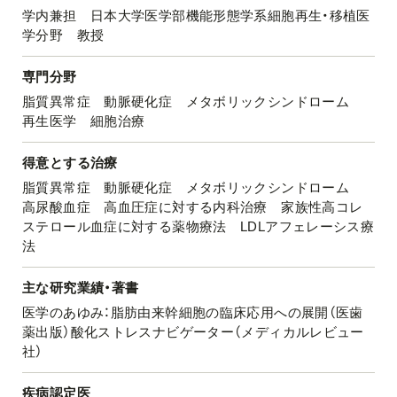
学内兼担 日本大学医学部機能形態学系細胞再生・移植医
学分野 教授
専門分野
脂質異常症 動脈硬化症 メタボリックシンドローム
再生医学 細胞治療
得意とする治療
脂質異常症 動脈硬化症 メタボリックシンドローム
高尿酸血症 高血圧症に対する内科治療 家族性高コレ
ステロール血症に対する薬物療法 LDLアフェレーシス療
法
主な研究業績・著書
医学のあゆみ：脂肪由来幹細胞の臨床応用への展開（医歯
薬出版）酸化ストレスナビゲーター（メディカルレビュー
社）
疾病認定医