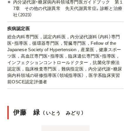
内分泌代謝・糖尿病内科領域専門医ガイドブック 第１
7章 その他の代謝異常 先天代謝異常症。診断と治療
社（2023）
疾病認定医
総合内科専門医，認定内科医，内分泌代謝科（内科）専門
医・指導医，循環器専門医，腎臓専門医，Fellow of the
Japanese Society of Hypertension，産業医，健康スポー
ツ医，高血圧専門医・指導医，臨床遺伝専門医・指導医，
インフェクションコントロールドクター，抗菌化学療法
認定医，臨床検査専門医，難病指定医，内分泌代謝・糖尿
病内科領域の研修指導医（領域指導医），医学系臨床実習
前OSCE認定評価者
伊藤 緑
（
いとう みどり
）