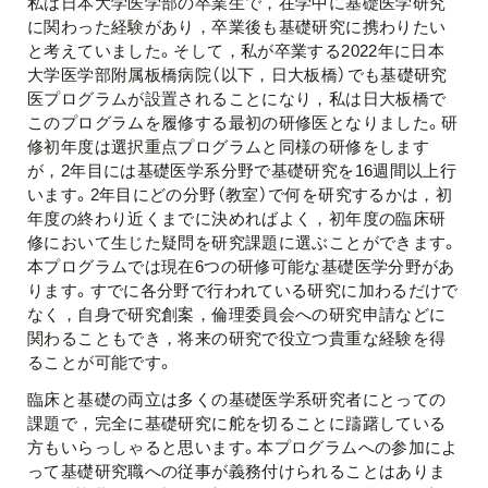
私は日本大学医学部の卒業生で，在学中に基礎医学研究
に関わった経験があり，卒業後も基礎研究に携わりたい
と考えていました。そして，私が卒業する2022年に日本
大学医学部附属板橋病院（以下，日大板橋）でも基礎研究
医プログラムが設置されることになり，私は日大板橋で
このプログラムを履修する最初の研修医となりました。研
修初年度は選択重点プログラムと同様の研修をします
が，2年目には基礎医学系分野で基礎研究を16週間以上行
います。2年目にどの分野（教室）で何を研究するかは，初
年度の終わり近くまでに決めればよく，初年度の臨床研
修において生じた疑問を研究課題に選ぶことができます。
本プログラムでは現在6つの研修可能な基礎医学分野があ
ります。すでに各分野で行われている研究に加わるだけで
なく，自身で研究創案，倫理委員会への研究申請などに
関わることもでき，将来の研究で役立つ貴重な経験を得
ることが可能です。
臨床と基礎の両立は多くの基礎医学系研究者にとっての
課題で，完全に基礎研究に舵を切ることに躊躇している
方もいらっしゃると思います。本プログラムへの参加によ
って基礎研究職への従事が義務付けられることはありま