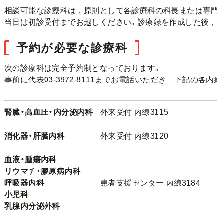
相談可能な診療科は，原則として各診療科の科長または専
当日は初診受付までお越しください。診療録を作成した後，
予約が必要な診療科
次の診療科は完全予約制となっております。
事前に代表
03-3972-8111
までお電話いただき，下記の各内
腎臓・高血圧・内分泌内科
外来受付 内線3115
消化器・肝臓内科
外来受付 内線3120
血液・腫瘍内科
リウマチ・膠原病内科
呼吸器内科
患者支援センター 内線3184
小児科
乳腺内分泌外科