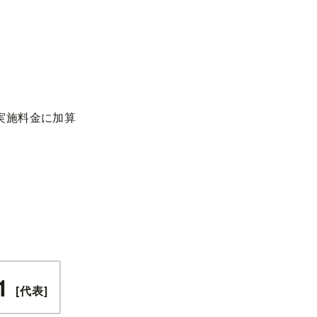
実施料金に加算
1
[代表]