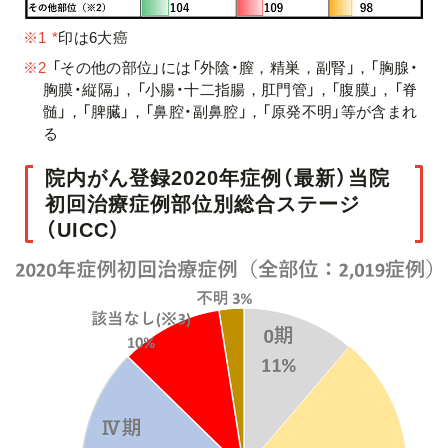
※1
*
印は6⼤癌
※2
「その他の部位」には「外陰・膣，精巣，副腎」，「胸腺・
胸膜・縦隔」，「⼩腸・⼗⼆指腸，肛⾨管」，「腹膜」，「脊
髄」，「脾臓」，「⿐腔・副⿐腔」，「原発不明」等が含まれ
る
院内がん登録2020年症例（最新）当院
初回治療症例部位別総合ステージ
（UICC）