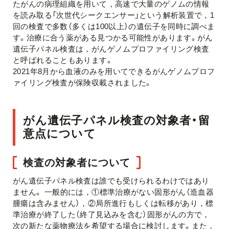
たがんの病理組織を用いて，高速で大量のゲノムの情報
を読み取る「次世代シークエンサー」という解析装置で，1
回の検査で多数（多くは100以上）の遺伝子を同時に調べま
す。治療に合う薬がある見つかる可能性があります。がん
遺伝子パネル検査は，がんゲノムプロファイリング検査
と呼ばれることもあります。
2021年8月から血液のみを用いてできるがんゲノムプロフ
ァイリング検査が保険収載されました。
がん遺伝子パネル検査の対象者・留
意点について
検査の対象者について
がん遺伝子パネル検査は誰でも受けられるわけではあり
ません。 一般的には，①標準治療がない固形がん（造血器
腫瘍は含みません），②局所進行もしくは転移があり，標
準治療が終了した（終了見込みを含む）固形がんの方で，
次の新たな薬物療法を希望する場合に検討します。また，